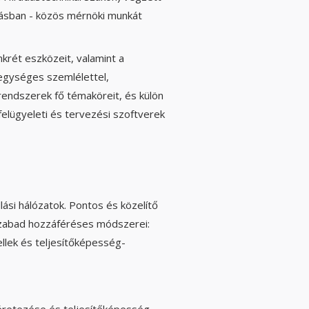
tásban - közös mérnöki munkát
krét eszközeit, valamint a
 egységes szemlélettel,
rendszerek fő témaköreit, és külön
elügyeleti és tervezési szoftverek
lási hálózatok. Pontos és közelítő
 szabad hozzáféréses módszerei:
llek és teljesítőképesség-
éretezése és teljesítőképesség-