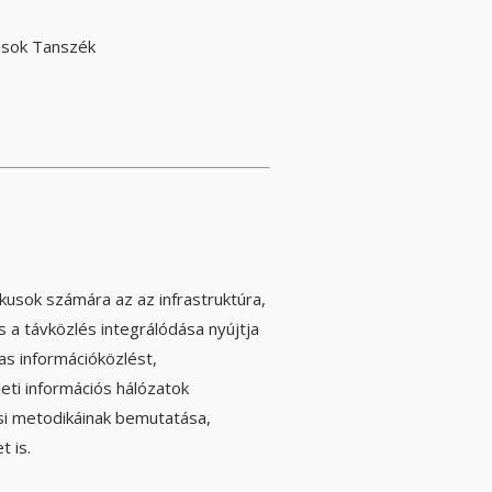
ások Tanszék
kusok számára az az infrastruktúra,
s a távközlés integrálódása nyújtja
as információközlést,
leti információs hálózatok
si metodikáinak bemutatása,
 is.