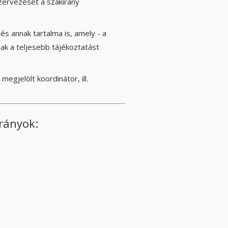
szervezését a szakirány
és annak tartalma is, amely - a
sak a teljesebb tájékoztatást
egjelölt koordinátor, ill.
irányok: