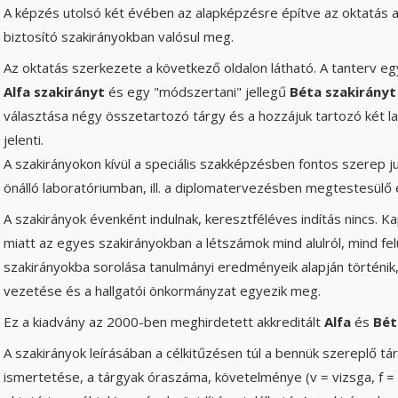
A képzés utolsó két évében az alapképzésre építve az oktatás 
biztosító szakirányokban valósul meg.
Az oktatás szerkezete a következő oldalon látható. A tanterv egy 
Alfa szakirányt
és egy "módszertani" jellegű
Béta szakirányt
választása négy összetartozó tárgy és a hozzájuk tartozó két l
jelenti.
A szakirányokon kívül a speciális szakképzésben fontos szerep j
önálló laboratóriumban, ill. a diplomatervezésben megtestesülő
A szakirányok évenként indulnak, keresztféléves indítás nincs. 
miatt az egyes szakirányokban a létszámok mind alulról, mind felü
szakirányokba sorolása tanulmányi eredményeik alapján történik,
vezetése és a hallgatói önkormányzat egyezik meg.
Ez a kiadvány az 2000-ben meghirdetett akkreditált
Alfa
és
Bét
A szakirányok leírásában a célkitűzésen túl a bennük szereplő tár
ismertetése, a tárgyak óraszáma, követelménye (v = vizsga, f = f