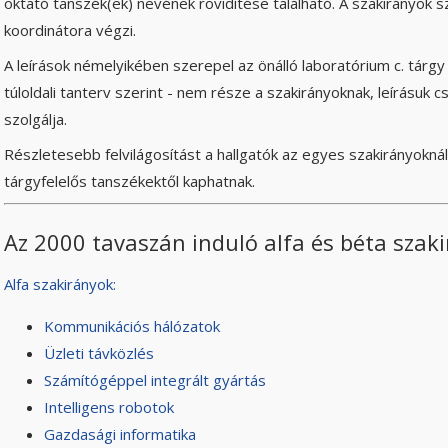
oktató tanszék(ek) nevének rövidítése található. A szakirányok 
koordinátora végzi.
A leírások némelyikében szerepel az önálló laboratórium c. tárgy 
túloldali tanterv szerint - nem része a szakirányoknak, leírásuk c
szolgálja.
Részletesebb felvilágosítást a hallgatók az egyes szakirányoknál m
tárgyfelelős tanszékektől kaphatnak.
Az 2000 tavaszán induló alfa és béta szak
Alfa szakirányok:
Kommunikációs hálózatok
Üzleti távközlés
Számítógéppel integrált gyártás
Intelligens robotok
Gazdasági informatika