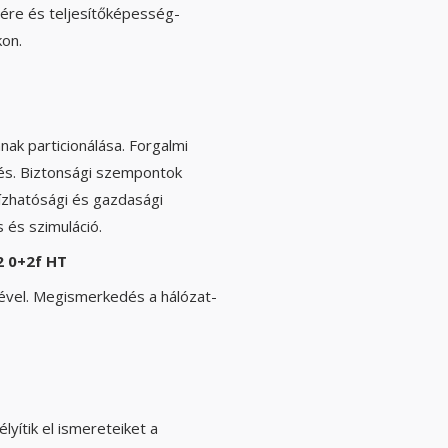
ére és teljesítőképesség-
kon.
nak particionálása. Forgalmi
zés. Biztonsági szempontok
bízhatósági és gazdasági
 és szimuláció.
2 0+2f HT
vel. Megismerkedés a hálózat-
lyítik el ismereteiket a