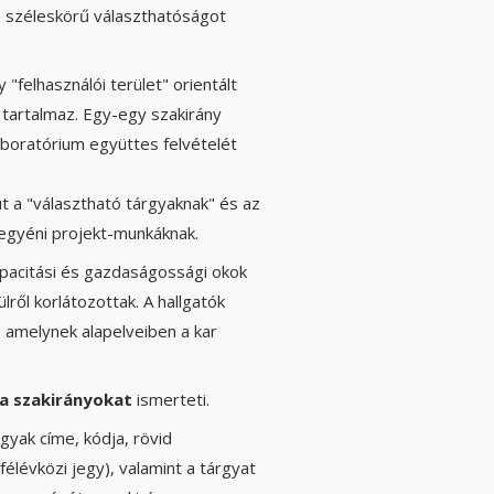
a széleskörű választhatóságot
"felhasználói terület" orientált
tartalmaz. Egy-egy szakirány
aboratórium együttes felvételét
ut a "választható tárgyaknak" és az
 egyéni projekt-munkáknak.
Kapacitási és gazdaságossági okok
lről korlátozottak. A hallgatók
 amelynek alapelveiben a kar
a szakirányokat
ismerteti.
gyak címe, kódja, rövid
élévközi jegy), valamint a tárgyat