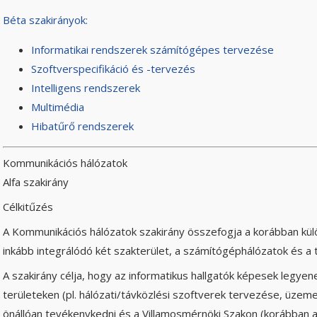
Béta szakirányok:
Informatikai rendszerek számítógépes tervezése
Szoftverspecifikáció és -tervezés
Intelligens rendszerek
Multimédia
Hibatűrő rendszerek
Kommunikációs hálózatok
Alfa szakirány
Célkitűzés
A Kommunikációs hálózatok szakirány összefogja a korábban kül
inkább integrálódó két szakterület, a számítógéphálózatok és a 
A szakirány célja, hogy az informatikus hallgatók képesek legyen
területeken (pl. hálózati/távközlési szoftverek tervezése, üze
önállóan tevékenykedni és a Villamosmérnöki Szakon (korábban a