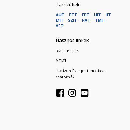
Tanszékek
AUT
ETT
EET
HIT
IIT
MIT
SZIT
HVT
TMIT
VET
Hasznos linkek
BME PP EECS
MTMT
Horizon Europe tematikus
csatornák