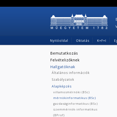
Nyitóoldal
Oktatás
K+F+I
E
Bemutatkozás
Felvételizőknek
Hallgatóknak
Általános információk
Szabályzatok
Alapképzés
villamosmérnöki (BSc)
mérnökinformatikus (BSc)
gazdaságinformatikus (BSc)
üzemmérnök-informatikus
(BProf)