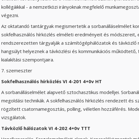
kollégáikkal - a nemzetközi irányoknak megfelelő munkamegosz
végezni.
Az oktatandó tantárgyak megismertetik a sorbanálláselmélet kon
sokfelhasználós hírközlés elméleti eredményeit és módszereit,
rendszerezetten tárgyalják a számítógéphálózatok és távközlő 
hangsúlyt helyeznek a távközlési és kommunikációs működtető, f
kialakítási szempontjaira.
7. szemeszter
Sokfelhasználós hírközlés VI 4-201 4+0v HT
A sorbanálláselmélet alapvető sztochasztikus modelljei. Sorbanál
megoldási technikák. A sokfelhasználós hírközlés rendezett és
rögzített csatornamegosztás, polling, véletlen hozzáférés. Mode
vizsgálatok.
Távközlő hálózatok VI 4-202 4+0v TTT
Vonalkapcsolás. Forgalomelméleti alapok. Kapcsolóközpontok m