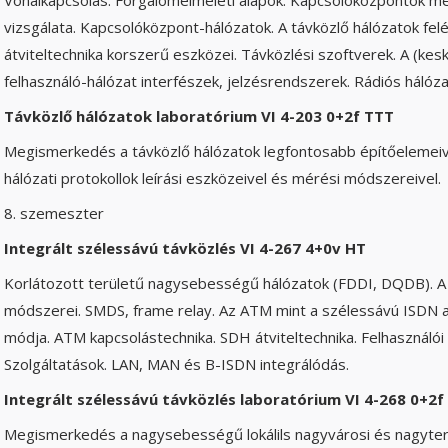
vizsgálata. Kapcsolóközpont-hálózatok. A távközlő hálózatok felé
átviteltechnika korszerű eszközei. Távközlési szoftverek. A (kes
felhasználó-hálózat interfészek, jelzésrendszerek. Rádiós hálóza
Távközlő hálózatok laboratórium VI 4-203 0+2f TTT
Megismerkedés a távközlő hálózatok legfontosabb építőelemeiv
hálózati protokollok leírási eszközeivel és mérési módszereivel.
8. szemeszter
Integrált szélessávú távközlés VI 4-267 4+0v HT
Korlátozott területű nagysebességű hálózatok (FDDI, DQDB). 
módszerei. SMDS, frame relay. Az ATM mint a szélessávú ISDN a
módja. ATM kapcsolástechnika. SDH átviteltechnika. Felhasználói
Szolgáltatások. LAN, MAN és B-ISDN integrálódás.
Integrált szélessávú távközlés laboratórium VI 4-268 0+2f
Megismerkedés a nagysebességű lokálils nagyvárosi és nagyter