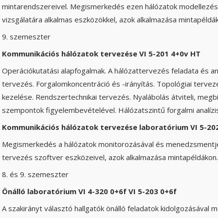
mintarendszereivel. Megismerkedés ezen hálózatok modellezés
vizsgálatára alkalmas eszközökkel, azok alkalmazása mintapéldá
9. szemeszter
Kommunikációs hálózatok tervezése VI 5-201 4+0v HT
Operációkutatási alapfogalmak. A hálózattervezés feladata és an
tervezés. Forgalomkoncentráció és -irányítás. Topológiai terve
kezelése. Rendszertechnikai tervezés. Nyalábolás átviteli, meg
szempontok figyelembevételével. Hálózatszintű forgalmi analízis
Kommunikációs hálózatok tervezése laboratórium VI 5-20
Megismerkedés a hálózatok monitorozásával és menedzsmentjé
tervezés szoftver eszközeivel, azok alkalmazása mintapéldákon.
8. és 9. szemeszter
Önálló laboratórium VI 4-320 0+6f VI 5-203 0+6f
A szakirányt választó hallgatók önálló feladatok kidolgozásával mé