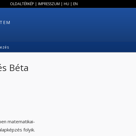
OLDALTÉRKÉP
|
IMPRESSZUM
|
HU
|
EN
ETEM
kezés
és Béta
ben matematikai-
lapképzés folyik.