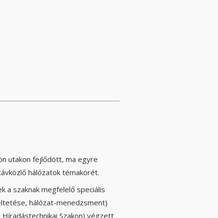
ön utakon fejlődött, ma egyre
távközlő hálózatok témakörét.
ek a szaknak megfelelő speciális
meltetése, hálózat-menedzsment)
 Híradástechnikai Szakon) végzett