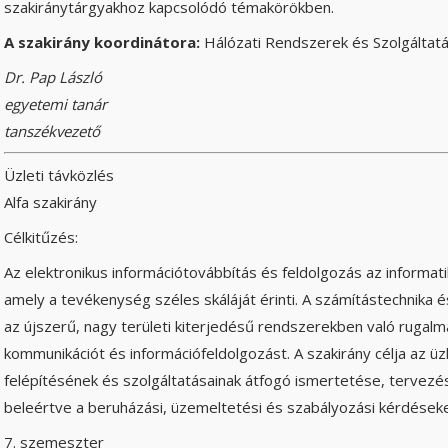
szakiránytárgyakhoz kapcsolódó témakörökben.
A szakirány koordinátora:
Hálózati Rendszerek és Szolgáltat
Dr. Pap László
egyetemi tanár
tanszékvezető
Üzleti távközlés
Alfa szakirány
Célkitűzés:
Az elektronikus információtovábbítás és feldolgozás az informati
amely a tevékenység széles skáláját érinti. A számítástechnika é
az újszerű, nagy területi kiterjedésű rendszerekben való rugalm
kommunikációt és információfeldolgozást. A szakirány célja az üz
felépítésének és szolgáltatásainak átfogó ismertetése, tervezé
beleértve a beruházási, üzemeltetési és szabályozási kérdéseket
7. szemeszter