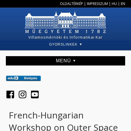
OLDALTÉRKÉP
|
IMPRESSZUM
|
HU
|
EN
Villamosmérnöki és Informatikai Kar
GYORSLINKEK
MENÜ
French-Hungarian
Workshop on Outer Space