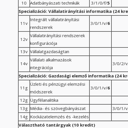
10
Adatbányászati technikák
3/1/0/f/
5
Specializáció: Vállalatirányítási informatika (24 k
Integrált vállalatirányítási
11v
3/0/1/v/
6
rendszerek
Vállalatirányítási rendszerek
12v
konfigurációja
13v
Vállalatgazdaságtan
Vállalati alkalmazások
14v
3/0/2/v
integrációja
Specializáció:
Gazdasági elemző informatika (24 kre
Üzleti és pénzügyi elemzési
11g
3/0/1/v/
6
módszerek
12g
Ügyfélanalitika
13g
Média- és szövegbányászat
3/0/1/v
14g
Kockázatelemzés és -kezelés
Választható tantárgyak (10 kredit)