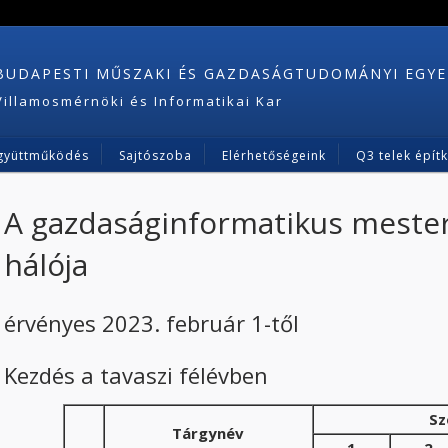
BUDAPESTI MŰSZAKI ÉS GAZDASÁGTUDOMÁNYI EGY
Villamosmérnöki és Informatikai Kar
gyüttműködés
Sajtószoba
Elérhetőségeink
Q3 telek épít
A gazdaságinformatikus mester
hálója
érvényes 2023. február 1-től
Kezdés a tavaszi félévben
Sz
Tárgynév