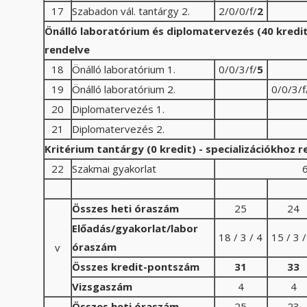
17
Szabadon vál. tantárgy 2.
2/0/0/f/
2
Önálló laboratórium és diplomatervezés (40 kredit)
rendelve
18
Önálló laboratórium 1.
0/0/3/f/
5
19
Önálló laboratórium 2.
0/0/3/f
20
Diplomatervezés 1.
21
Diplomatervezés 2.
Kritérium tantárgy (0 kredit) - s
pecializációkhoz r
22
Szakmai gyakorlat
6
Összes heti óraszám
25
24
Előadás/gyakorlat/labor
18 / 3 / 4
15 / 3 /
óraszám
v
Összes kredit-pontszám
31
33
Vizsgaszám
4
4
Összes heti óraszám
25
23