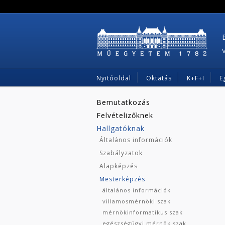
Nyitóoldal
Oktatás
K+F+I
E
Bemutatkozás
Felvételizőknek
Hallgatóknak
Általános információk
Szabályzatok
Alapképzés
Mesterképzés
általános információk
villamosmérnöki szak
mérnökinformatikus szak
egészségügyi mérnök szak