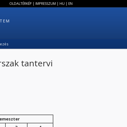
OLDALTÉRKÉP
|
IMPRESSZUM
|
HU
|
EN
ETEM
kezés
szak tantervi
emeszter