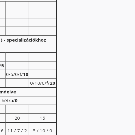
 - specializációkhoz
/
5
0/5/0/f/
10
0/10/0/f/
20
endelve
 hét/a/
0
20
15
 6
11 / 7 / 2
5 / 10 / 0