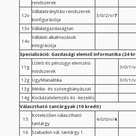
rendszerek
Vállalatirányítási rendszerek
12v
3/0/2/v/
7
konfigurációja
13v
Vállalatgazdaságtan
Vállalati alkalmazások
14v
integrációja
Specializáció:
Gazdasági elemző informatika (24 kre
Üzleti és pénzügyi elemzési
11g
3/0/1/v
módszerek
12g
Ügyfélanalitika
3/0/1/v
13g
Média- és szövegbányászat
14g
Kockázatelemzés és -kezelés
Választható tantárgyak (10 kredit)
Kötelezően választható
15
4/0/0/v/
4
tantárgy
16
Szabadon vál. tantárgy 1.