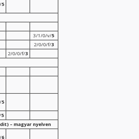
/
5
3/1/0/v/
5
2/0/0/f/
3
2/0/0/f/
3
/
5
/
5
redit) – magyar nyelven
/
6