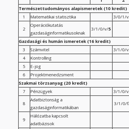
1
2
Természettudományos alapismeretek (10 kredit)
1
Matematikai statisztika
3/0/1/v
Operációkutatás
2
3/1/0/v/
5
gazdaságinformatikusoknak
Gazdasági és humán ismeretek (16 kredit)
3
Számvitel
3/1/0/v
4
Kontrolling
5
E-jog
6
Projektmenedzsment
Szakmai törzsanyag (20 kredit)
7
Pénzügyek
3/1/0/v
Adatbiztonság a
8
3/1/0/f
gazdaságinformatikában
Hálózatba kapcsolt
9
adatbázisok