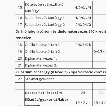
Kötelezően választható
15
4/0/0/v/
4
tantárgy
16
Szabadon vál. tantárgy 1.
4/0/0/v/
4
17
Szabadon vál. tantárgy 2.
2/0/0/f/
2
Önálló laboratórium és diplomatervezés (40 kredit)
rendelve
18
Önálló laboratórium 1.
0/0/3/f/
5
19
Önálló laboratórium 2.
0/0/3/f
20
Diplomatervezés 1.
21
Diplomatervezés 2.
Kritérium tantárgy (0 kredit) - s
pecializációkhoz r
22
Szakmai gyakorlat
6
Összes heti óraszám
25
24
Előadás/gyakorlat/labor
19 / 2 / 4
15 / 3 /
óraszám