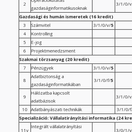
Operációkutatás
2
3/1/0/v
gazdaságinformatikusoknak
Gazdasági és humán ismeretek (16 kredit)
3
Számvitel
3/1/0/v/
5
4
Kontrolling
5
E-jog
6
Projektmenedzsment
Szakmai törzsanyag (20 kredit)
7
Pénzügyek
3/1/0/v/
5
Adatbiztonság a
8
3/1/0/f/
5
gazdaságinformatikában
Hálózatba kapcsolt
9
3/1/0/v
adatbázisok
10
Adatbányászati technikák
3/1/0/f
Specializáció: Vállalatirányítási informatika (24 k
Integrált vállalatirányítási
11v
3/0/1/v