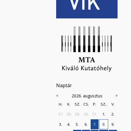
Naptár
«
»
2026. augusztus
H.
K.
SZ.
CS.
P.
SZ..
V.
27.
28.
29.
30.
31.
1.
2.
3.
4.
5.
6.
7.
8.
9.