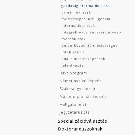
gazdaságinformatikus szak
űrmérnöki szak
mesterséges intelligencia
informatikus szak
integrált okosrendszer-tervező
mérnök szak
emberközpontú mesterséges
intelligencia
duális mesterképzések
jelentkezés
IMSc program
Német nyelvű képzés
Szakmai gyakorlat
Másoddiplomás képzés
Hallgatói élet
Jegyzetárusítás
Specializációválasztás
Doktoranduszoknak