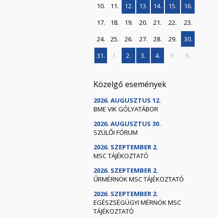
10.
11.
12.
13.
14.
15.
16.
17.
18.
19.
20.
21.
22.
23.
24.
25.
26.
27.
28.
29.
30.
31.
1.
2.
3.
4.
5.
6.
Közelgő események
2026. AUGUSZTUS 12.
BME VIK GÓLYATÁBOR
2026. AUGUSZTUS 30.
SZÜLŐI FÓRUM
2026. SZEPTEMBER 2.
MSC TÁJÉKOZTATÓ
2026. SZEPTEMBER 2.
ŰRMÉRNÖK MSC TÁJÉKOZTATÓ
2026. SZEPTEMBER 2.
EGÉSZSÉGÜGYI MÉRNÖK MSC
TÁJÉKOZTATÓ