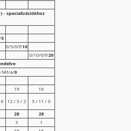
 - specializációkhoz
/
5
0/5/0/f/
10
0/10/0/f/
20
endelve
 hét/a/
0
19
16
 6
12 / 5 / 2
5 / 11 / 0
28
28
3
1
19
16