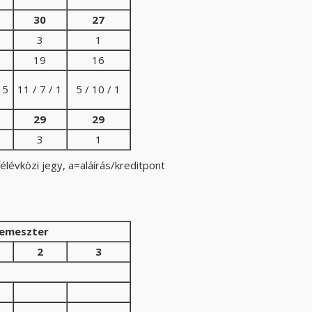
30
27
3
1
19
16
 5
11 / 7 / 1
5 / 10 / 1
29
29
3
1
élévközi jegy, a=aláírás/kreditpont
emeszter
2
3