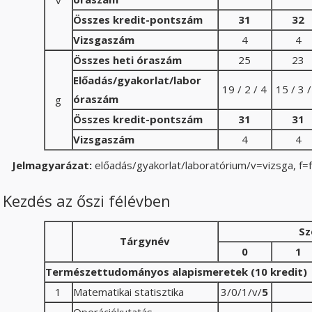
v
Összes kredit-pontszám
31
32
Vizsgaszám
4
4
Összes heti óraszám
25
23
Előadás/gyakorlat/labor
19 / 2 / 4
15 / 3 /
óraszám
g
Összes kredit-pontszám
31
31
Vizsgaszám
4
4
Jelmagyarázat:
előadás/gyakorlat/laboratórium/v=vizsga, f=f
Kezdés az őszi félévben
Sz
Tárgynév
0
1
Természettudományos alapismeretek (10 kredit)
1
Matematikai statisztika
3/0/1/v/
5